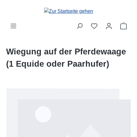
Zum Hauptinhalt springen
Ware
Wiegung auf der Pferdewaage
(1 Equide oder Paarhufer)
Bildergalerie überspringen