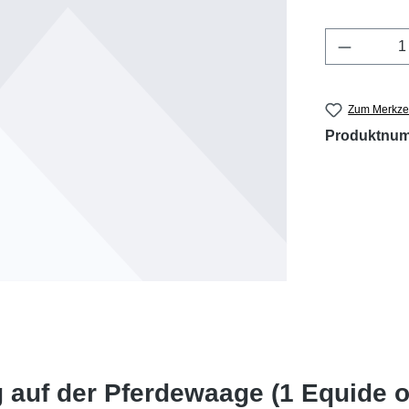
Produkt 
Zum Merkzet
Produktnu
auf der Pferdewaage (1 Equide o