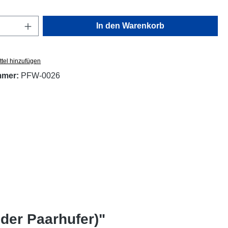
Anzahl: Gib den gewünschten Wert ein oder
In den Warenkorb
tel hinzufügen
mmer:
PFW-0026
der Paarhufer)"