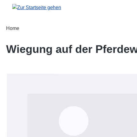
m Hauptinhalt springen
Zur Suche springen
Zur Hauptnavigation springen
Home
Wiegung auf der Pferdew
Bildergalerie überspringen