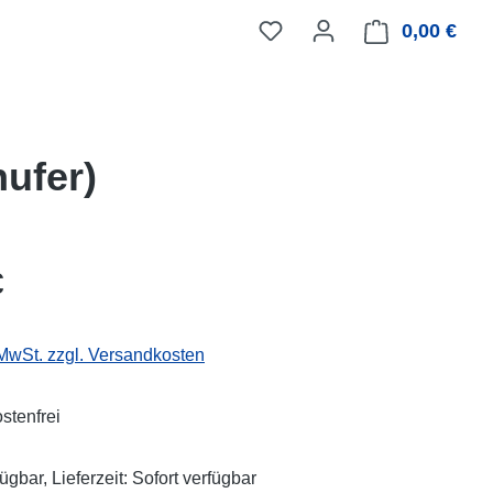
0,00 €
Ware
ufer)
eis:
€
 MwSt. zzgl. Versandkosten
stenfrei
ügbar, Lieferzeit: Sofort verfügbar