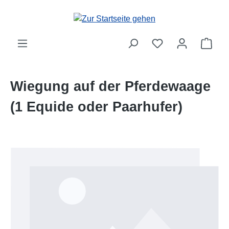
Zum Hauptinhalt springen
Ware
Wiegung auf der Pferdewaage
(1 Equide oder Paarhufer)
Bildergalerie überspringen